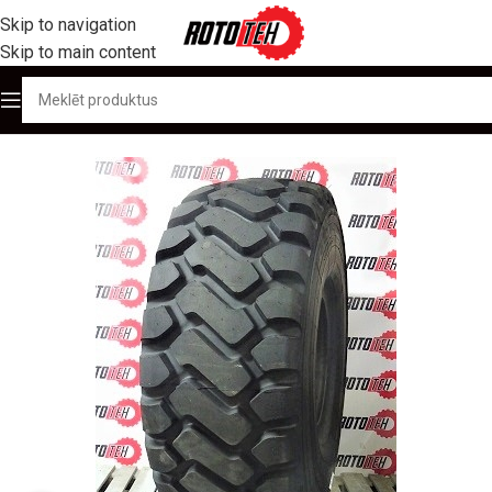
Skip to navigation
Skip to main content
Sākums
/
Produktu katalogs
/
OTR / Lielgabarīta riepas
/
26.5R25