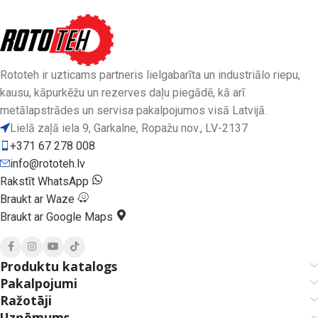
Rototeh ir uzticams partneris lielgabarīta un industriālo riepu,
kausu, kāpurkēžu un rezerves daļu piegādē, kā arī
metālapstrādes un servisa pakalpojumos visā Latvijā.
Lielā zaļā iela 9, Garkalne, Ropažu nov., LV-2137
+371 67 278 008
info@rototeh.lv
Rakstīt WhatsApp
Braukt ar Waze
Braukt ar Google Maps
Produktu katalogs
Pakalpojumi
Ražotāji
Uzņēmums