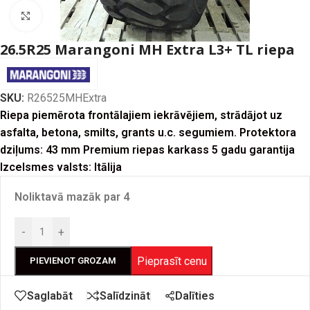
Click to enlarge
26.5R25 Marangoni MH Extra L3+ TL riepa
SKU:
R26525MHExtra
Riepa piemērota frontālajiem iekrāvējiem, strādājot uz
asfalta, betona, smilts, grants u.c. segumiem. Protektora
dziļums: 43 mm Premium riepas karkass 5 gadu garantija
Izcelsmes valsts: Itālija
Noliktavā mazāk par 4
-
+
Pieprasīt cenu
PIEVIENOT GROZAM
Dalīties
Saglabāt
Salīdzināt