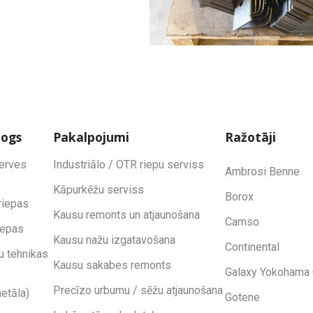
logs
Pakalpojumi
Ražotāji
zerves
Industriālo / OTR riepu serviss
Ambrosi Benne
Kāpurkēžu serviss
Borox
riepas
Kausu remonts un atjaunošana
Camso
iepas
Kausu nažu izgatavošana
Continental
u tehnikas
Kausu sakabes remonts
Galaxy Yokohama 
Precīzo urbumu / sēžu atjaunošana
etāla)
Gotene