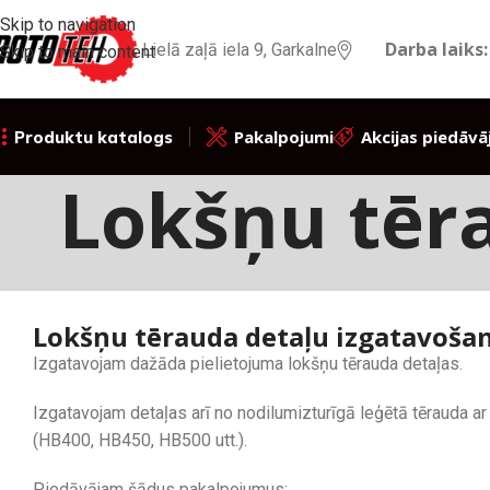
Skip to navigation
Darba laiks:
Lielā zaļā iela 9, Garkalne
Skip to main content
Pakalpojumi
Akcijas piedāvā
Produktu katalogs
Lokšņu tēr
Lokšņu tērauda detaļu izgatavoša
Izgatavojam dažāda pielietojuma lokšņu tērauda detaļas.
Izgatavojam detaļas arī no nodilumizturīgā leģētā tērauda 
(HB400, HB450, HB500 utt.).
Piedāvājam šādus pakalpojumus: