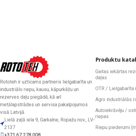
Produktu kata
Gaitas iekārtas re
daļas
Rototeh ir uzticams partneris lielgabarīta un
OTR / Lielgabarīta 
industriālo riepu, kausu, kāpurkēžu un
rezerves daļu piegādē, kā arī
Agro industriālās r
metālapstrādes un servisa pakalpojumos
Autoiekrāvēju / ost
visā Latvijā.
riepas
Lielā zaļā iela 9, Garkalne, Ropažu nov., LV-
2137
Riepu piederumi (m
+371 67 278 008