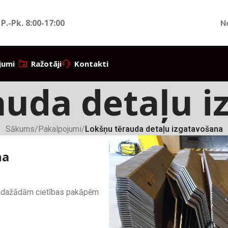
 P.-Pk.
8:00-17:00
N
jumi
Ražotāji
Kontakti
auda detaļu i
Sākums
/
Pakalpojumi
/
Lokšņu tērauda detaļu izgatavošana
na
ar dažādām cietības pakāpēm