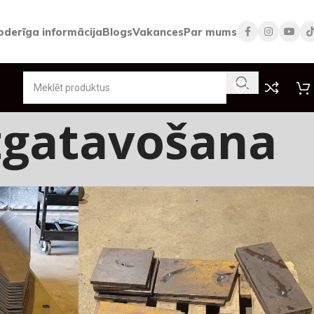
oderīga informācija
Blogs
Vakances
Par mums
zgatavošana