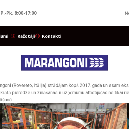
 P.-Pk.
8:00-17:00
N
jumi
Ražotāji
Kontakti
oni (Rovereto, Itālija) strādājam kopš 2017. gada un esam ekskluz
krātā pieredze un zināšanas ir uzņēmumu attīstījušas ne tikai ri
dāšanā.