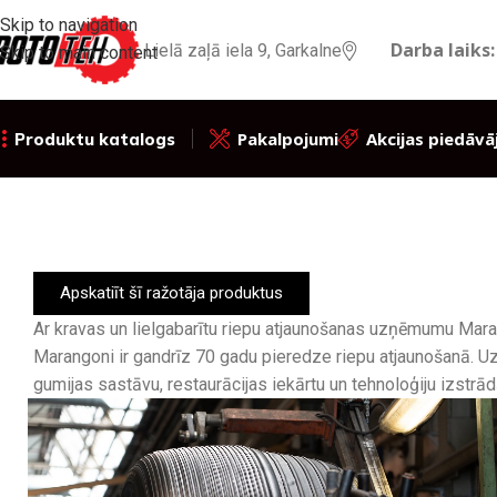
Skip to navigation
Darba laiks:
Lielā zaļā iela 9, Garkalne
Skip to main content
Pakalpojumi
Akcijas piedāvā
Produktu katalogs
Apskatiīt šī ražotāja produktus
Ar kravas un lielgabarītu riepu atjaunošanas uzņēmumu Marang
Marangoni ir gandrīz 70 gadu pieredze riepu atjaunošanā. Uz
gumijas sastāvu, restaurācijas iekārtu un tehnoloģiju izstrā