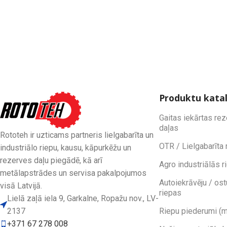
Produktu kata
Gaitas iekārtas re
daļas
Rototeh ir uzticams partneris lielgabarīta un
OTR / Lielgabarīta 
industriālo riepu, kausu, kāpurkēžu un
rezerves daļu piegādē, kā arī
Agro industriālās r
metālapstrādes un servisa pakalpojumos
Autoiekrāvēju / ost
visā Latvijā.
riepas
Lielā zaļā iela 9, Garkalne, Ropažu nov., LV-
2137
Riepu piederumi (m
+371 67 278 008