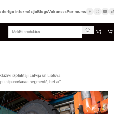
oderīga informācija
Blogs
Vakances
Par mums
īvi izplatītāji Latvijā un Lietuvā.
epu atjaunošanas segmentā, bet arī