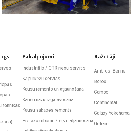
logs
Pakalpojumi
Ražotāji
zerves
Industriālo / OTR riepu serviss
Ambrosi Benne
Kāpurkēžu serviss
Borox
riepas
Kausu remonts un atjaunošana
Camso
iepas
Kausu nažu izgatavošana
Continental
u tehnikas
Kausu sakabes remonts
Galaxy Yokohama 
Precīzo urbumu / sēžu atjaunošana
etāla)
Gotene