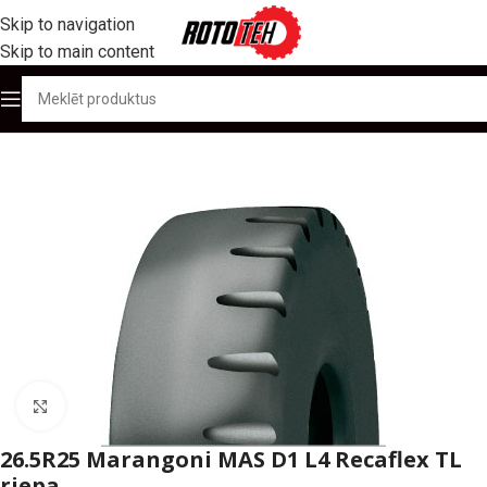
Skip to navigation
Skip to main content
Sākums
/
Produktu katalogs
/
OTR / Lielgabarīta riepas
/
26.5R25
Click to enlarge
26.5R25 Marangoni MAS D1 L4 Recaflex TL
riepa