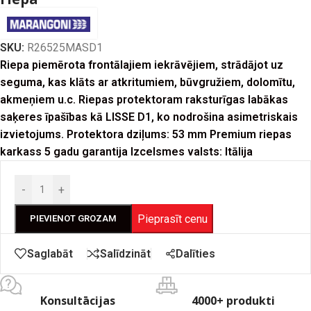
SKU:
R26525MASD1
Riepa piemērota frontālajiem iekrāvējiem, strādājot uz
seguma, kas klāts ar atkritumiem, būvgružiem, dolomītu,
akmeņiem u.c. Riepas protektoram raksturīgas labākas
saķeres īpašības kā LISSE D1, ko nodrošina asimetriskais
izvietojums. Protektora dziļums: 53 mm Premium riepas
karkass 5 gadu garantija Izcelsmes valsts: Itālija
-
+
Pieprasīt cenu
PIEVIENOT GROZAM
Dalīties
Saglabāt
Salīdzināt
Konsultācijas
4000+ produkti