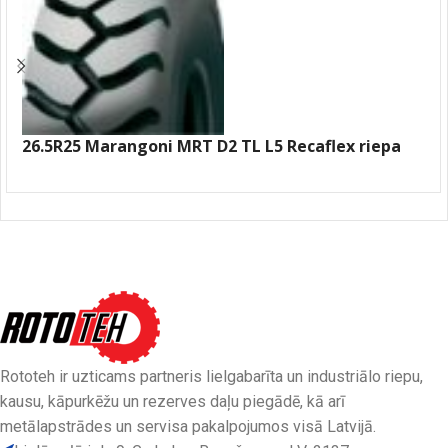
26.5R25 Marangoni MRT D2 TL L5 Recaflex riepa
Rototeh ir uzticams partneris lielgabarīta un industriālo riepu,
kausu, kāpurkēžu un rezerves daļu piegādē, kā arī
metālapstrādes un servisa pakalpojumos visā Latvijā.