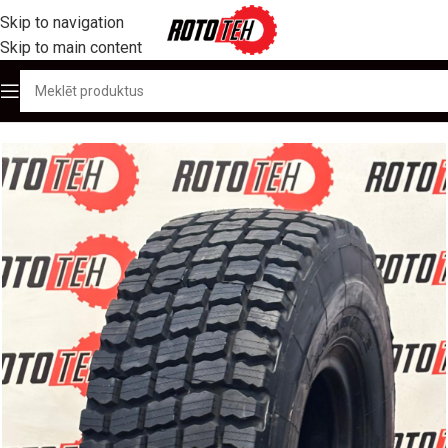
Skip to navigation
Skip to main content
Sākums
/
Produktu katalogs
/
OTR / Lielgabarīta riepas
/
20.5R25