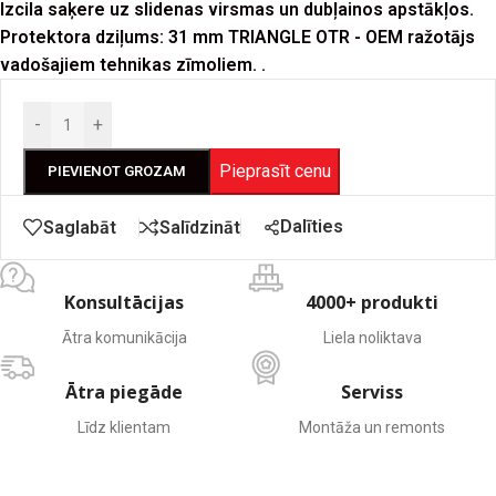
Izcila saķere uz slidenas virsmas un dubļainos apstākļos.
Protektora dziļums: 31 mm TRIANGLE OTR - OEM ražotājs
vadošajiem tehnikas zīmoliem. .
-
+
Pieprasīt cenu
PIEVIENOT GROZAM
Dalīties
Saglabāt
Salīdzināt
Konsultācijas
4000+ produkti
Ātra komunikācija
Liela noliktava
Ātra piegāde
Serviss
Līdz klientam
Montāža un remonts