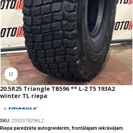
Click to enlarge
20.5R25 Triangle TB596 ** L-2 T5 193A2
winter TL riepa
SKU:
20525TB296L2
Riepa paredzēta autogreiderim, frontālajam iekrāvējam.