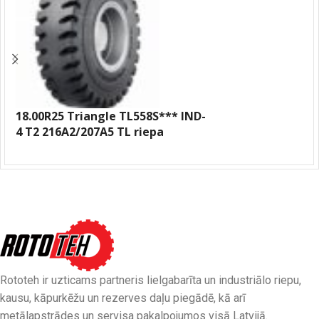
18.00R25 Triangle TL558S*** IND-
4 T2 216A2/207A5 TL riepa
Rototeh ir uzticams partneris lielgabarīta un industriālo riepu,
kausu, kāpurkēžu un rezerves daļu piegādē, kā arī
metālapstrādes un servisa pakalpojumos visā Latvijā.