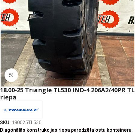
Click to enlarge
18.00-25 Triangle TL530 IND-4 206A2/40PR TL
riepa
SKU:
180025TL530
Diagonālās konstrukcijas riepa paredzēta ostu konteineru