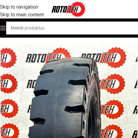
Skip to navigation
Skip to main content
Sākums
/
Produktu katalogs
/
OTR / Lielgabarīta riepas
/
18.00R25