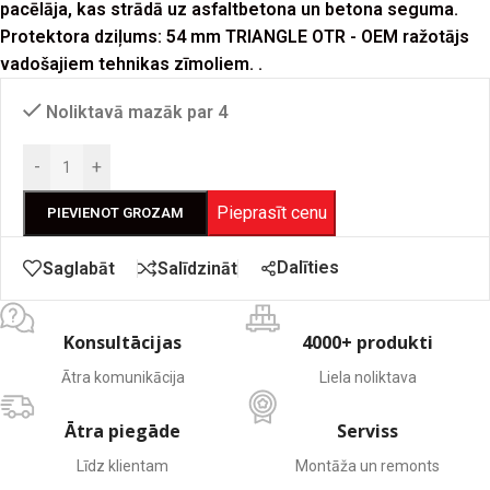
pacēlāja, kas strādā uz asfaltbetona un betona seguma.
Protektora dziļums: 54 mm TRIANGLE OTR - OEM ražotājs
vadošajiem tehnikas zīmoliem. .
Noliktavā mazāk par 4
-
+
Pieprasīt cenu
PIEVIENOT GROZAM
Dalīties
Saglabāt
Salīdzināt
Konsultācijas
4000+ produkti
Ātra komunikācija
Liela noliktava
Ātra piegāde
Serviss
Līdz klientam
Montāža un remonts