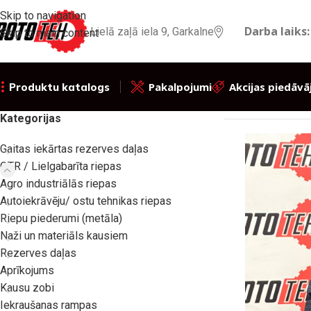
Skip to navigation
Darba laiks:
Lielā zaļā iela 9, Garkalne
Skip to main content
Pakalpojumi
Akcijas piedāvā
Produktu katalogs
Sākums
/
Produktu
Kategorijas
Gaitas iekārtas rezerves daļas
OTR / Lielgabarīta riepas
Agro industriālās riepas
Autoiekrāvēju/ ostu tehnikas riepas
Riepu piederumi (metāla)
Naži un materiāls kausiem
Rezerves daļas
Aprīkojums
Kausu zobi
Iekraušanas rampas