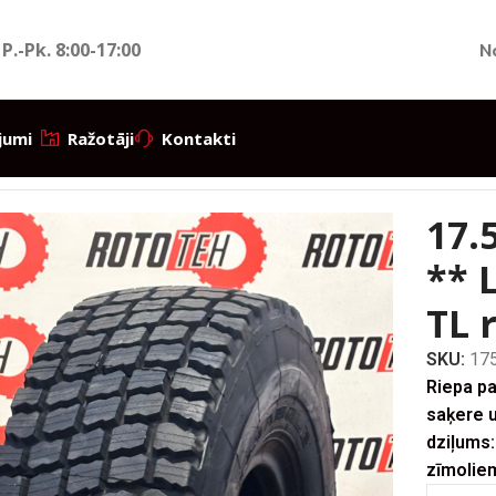
 P.-Pk.
8:00-17:00
N
jumi
Ražotāji
Kontakti
 katalogs
/
OTR / Lielgabarīta riepas
/
17.5R25
/
17.5R25 Triangle
17.
** 
TL 
SKU:
17
Riepa pa
saķere u
dziļums
zīmoliem