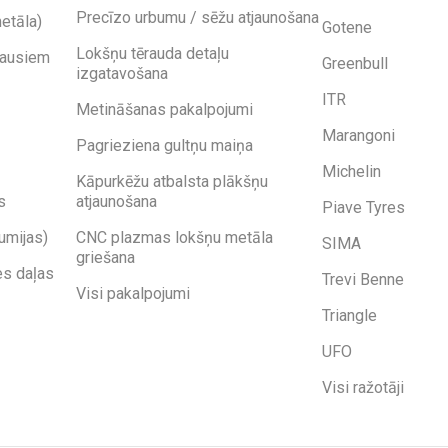
Precīzo urbumu / sēžu atjaunošana
etāla)
Gotene
Lokšņu tērauda detaļu
kausiem
Greenbull
izgatavošana
ITR
Metināšanas pakalpojumi
Marangoni
Pagrieziena gultņu maiņa
Michelin
Kāpurkēžu atbalsta plākšņu
s
atjaunošana
Piave Tyres
umijas)
CNC plazmas lokšņu metāla
SIMA
griešana
es daļas
Trevi Benne
Visi pakalpojumi
Triangle
UFO
Visi ražotāji