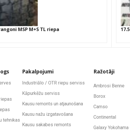
rangoni MSP M+S TL riepa
17.
logs
Pakalpojumi
Ražotāji
zerves
Industriālo / OTR riepu serviss
Ambrosi Benne
Kāpurkēžu serviss
Borox
riepas
Kausu remonts un atjaunošana
Camso
iepas
Kausu nažu izgatavošana
Continental
u tehnikas
Kausu sakabes remonts
Galaxy Yokohama 