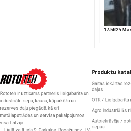
17.5R25 Ma
Produktu kata
Gaitas iekārtas re
daļas
Rototeh ir uzticams partneris lielgabarīta un
OTR / Lielgabarīta 
industriālo riepu, kausu, kāpurkēžu un
rezerves daļu piegādē, kā arī
Agro industriālās r
metālapstrādes un servisa pakalpojumos
Autoiekrāvēju / ost
visā Latvijā.
riepas
Lielā zaļā iela 9, Garkalne, Ropažu nov., LV-