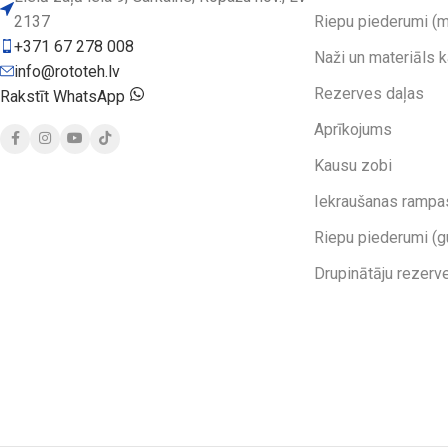
2137
Riepu piederumi (m
+371 67 278 008
Naži un materiāls 
info@rototeh.lv
Rezerves daļas
Rakstīt WhatsApp
Aprīkojums
Kausu zobi
Iekraušanas rampa
Riepu piederumi (g
Drupinātāju rezerv