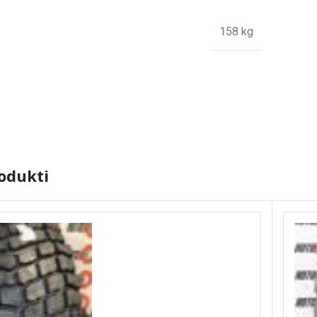
158 kg
rodukti