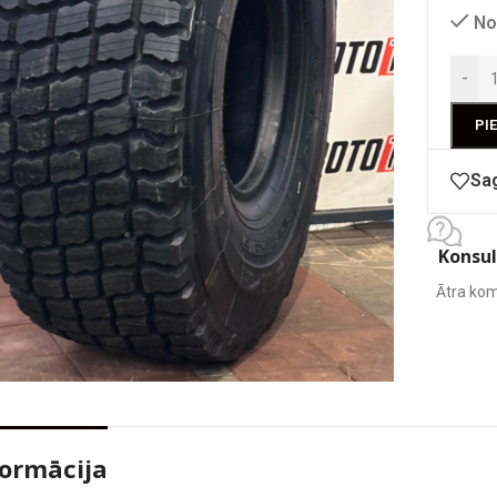
No
-
PI
Sa
Konsul
Ātra kom
 enlarge
formācija