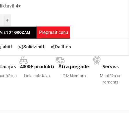
liktavā 4+
+
Pieprasīt cenu
EVIENOT GROZAM
Dalīties
glabāt
Salīdzināt
tācijas
4000+ produkti
Ātra piegāde
Serviss
unikācija
Liela noliktava
Līdz klientam
Montāža un
remonts