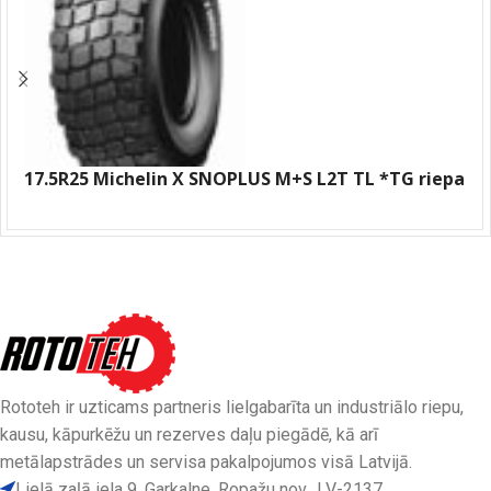
17.5R25 Michelin X SNOPLUS M+S L2T TL *TG riepa
Rototeh ir uzticams partneris lielgabarīta un industriālo riepu,
kausu, kāpurkēžu un rezerves daļu piegādē, kā arī
metālapstrādes un servisa pakalpojumos visā Latvijā.
Lielā zaļā iela 9, Garkalne, Ropažu nov., LV-2137