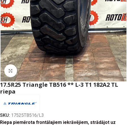
Click to enlarge
17.5R25 Triangle TB516 ** L-3 T1 182A2 TL
riepa
SKU:
17525TB516/L3
Riepa piemērota frontālajiem iekrāvējiem, strādājot uz