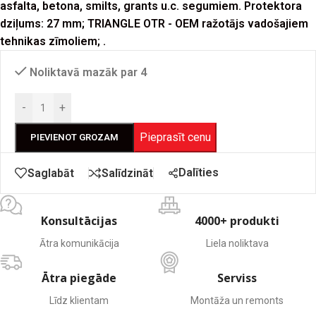
asfalta, betona, smilts, grants u.c. segumiem. Protektora
dziļums: 27 mm; TRIANGLE OTR - OEM ražotājs vadošajiem
tehnikas zīmoliem; .
Noliktavā mazāk par 4
-
+
Pieprasīt cenu
PIEVIENOT GROZAM
Dalīties
Saglabāt
Salīdzināt
Konsultācijas
4000+ produkti
Ātra komunikācija
Liela noliktava
Ātra piegāde
Serviss
Līdz klientam
Montāža un remonts