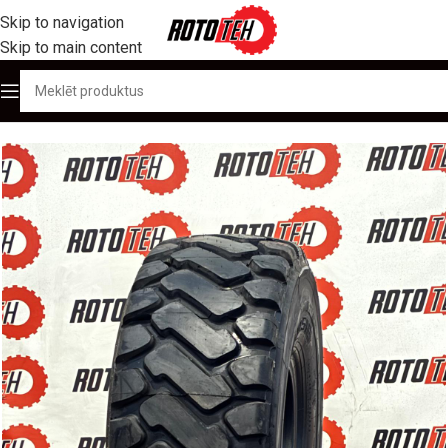
Skip to navigation
Skip to main content
Sākums
/
Produktu katalogs
/
OTR / Lielgabarīta riepas
/
17.5R25