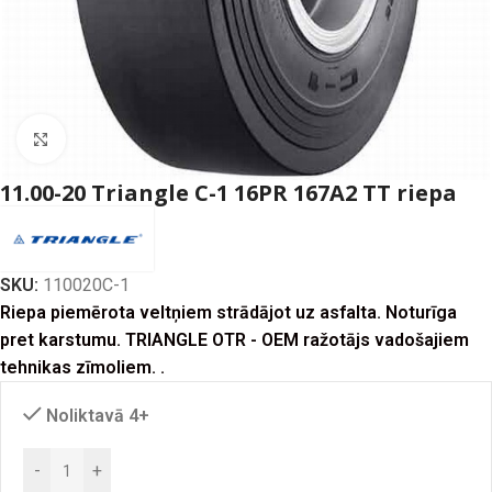
Click to enlarge
11.00-20 Triangle C-1 16PR 167A2 TT riepa
SKU:
110020C-1
Riepa piemērota veltņiem strādājot uz asfalta. Noturīga
pret karstumu. TRIANGLE OTR - OEM ražotājs vadošajiem
tehnikas zīmoliem. .
Noliktavā 4+
-
+