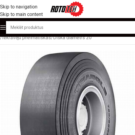
Skip to navigation
Skip to main content
Sākums
/
Produktu katalogs
/
Autoiekrāvēju/ ostu tehnikas riepas
/
Iekrāvēju pneimatiskās
/
Diska diametrs 20''